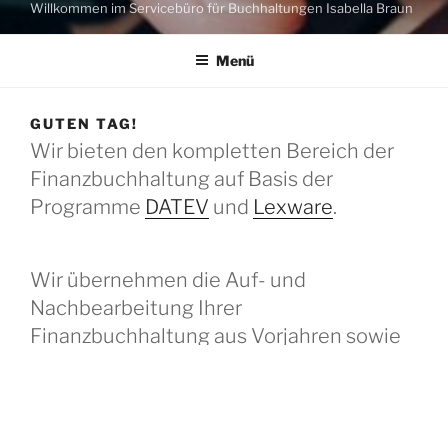
Willkommen im Servicebüro für Buchhaltungen Isabella Braun
Menü
GUTEN TAG!
Wir bieten den kompletten Bereich der
Finanzbuchhaltung auf Basis der
Programme
DATEV
und
Lexware
.
Wir übernehmen die Auf- und
Nachbearbeitung Ihrer
Finanzbuchhaltung aus Vorjahren sowie
die laufenden Geschäftsvorfälle in Ihrem
Hause oder remote über unsere Rechner.
Gerne auch in Teilzeit, tageweise oder als
Urlaubs-, Krankheits- und